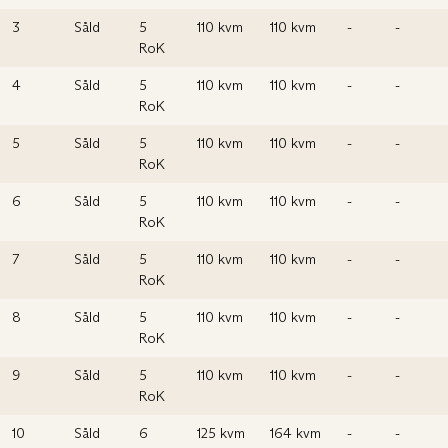
3
Såld
5
110 kvm
110 kvm
-
-
RoK
4
Såld
5
110 kvm
110 kvm
-
-
RoK
5
Såld
5
110 kvm
110 kvm
-
-
RoK
6
Såld
5
110 kvm
110 kvm
-
-
RoK
7
Såld
5
110 kvm
110 kvm
-
-
RoK
8
Såld
5
110 kvm
110 kvm
-
-
RoK
9
Såld
5
110 kvm
110 kvm
-
-
RoK
10
Såld
6
125 kvm
164 kvm
-
-