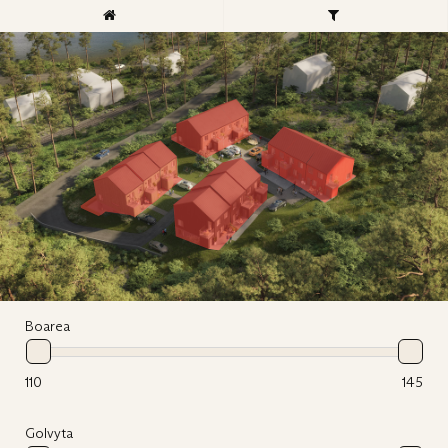
Boarea
110
145
Golvyta