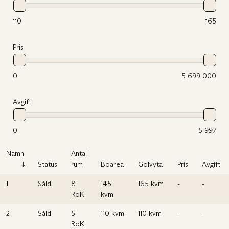
110
165
Pris
0
5 699 000
Avgift
0
5 997
Namn
Antal
Status
rum
Boarea
Golvyta
Pris
Avgift
1
Såld
8
145
165 kvm
-
-
RoK
kvm
2
Såld
5
110 kvm
110 kvm
-
-
RoK