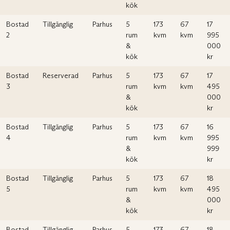
kök
Bostad
Tillgänglig
Parhus
5
173
67
17
2
rum
kvm
kvm
995
&
000
kök
kr
Bostad
Reserverad
Parhus
5
173
67
17
3
rum
kvm
kvm
495
&
000
kök
kr
Bostad
Tillgänglig
Parhus
5
173
67
16
4
rum
kvm
kvm
995
&
999
kök
kr
Bostad
Tillgänglig
Parhus
5
173
67
18
5
rum
kvm
kvm
495
&
000
kök
kr
Bostad
Tillgänglig
Parhus
5
173
67
18