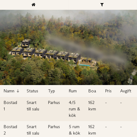
Namn
Status
Typ
Rum
Boa
Pris
Avgift
Bostad
Snart
Parhus
4/5
162
-
-
1
till salu
rum &
kvm
kök
Bostad
Snart
Parhus
5 rum
162
-
-
2
till salu
& kök
kvm