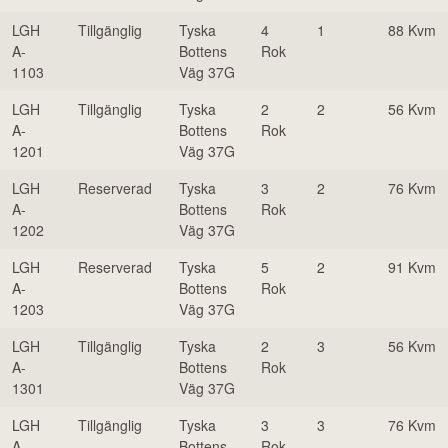
LGH
Tillgänglig
Tyska
4
1
88 Kvm
A-
Bottens
Rok
1103
Väg 37G
LGH
Tillgänglig
Tyska
2
2
56 Kvm
A-
Bottens
Rok
1201
Väg 37G
LGH
Reserverad
Tyska
3
2
76 Kvm
A-
Bottens
Rok
1202
Väg 37G
LGH
Reserverad
Tyska
5
2
91 Kvm
A-
Bottens
Rok
1203
Väg 37G
LGH
Tillgänglig
Tyska
2
3
56 Kvm
A-
Bottens
Rok
1301
Väg 37G
LGH
Tillgänglig
Tyska
3
3
76 Kvm
A-
Bottens
Rok